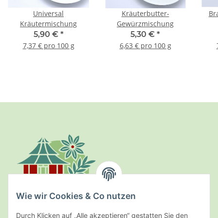
Universal
Kräuterbutter-
Br
Kräutermischung
Gewürzmischung
5,90 €
*
5,30 €
*
7,37 € pro 100 g
6,63 € pro 100 g
Wie wir Cookies & Co nutzen
Durch Klicken auf „Alle akzeptieren“ gestatten Sie den