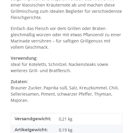
einer klassischen Kräuternote ab und machen diese
Grillmischung zum idealen Begleiter für verschiedenste
Fleischgerichte.
Einfach das Fleisch vor dem Grillen oder Braten
gleichmäßig würzen oder mit etwas Pflanzenöl zu einer
Marinade verrühren – für saftigen Grillgenuss mit
vollem Geschmack.
Verwendung:
Ideal für Koteletts, Schnitzel, Nackensteaks sowie
weiteres Grill- und Bratfleisch.
Zutaten:
Brauner Zucker, Paprika süß, Salz, Kreuzkümmel, Chili,
Selleriesamen, Piment, schwarzer Pfeffer, Thymian,
Majoran.
Produkteigenschaft
Wert
Versandgewicht:
0,21 kg
Artikelgewicht:
0,19
kg