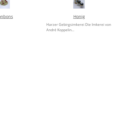
onbons
Honig
Harzer Gebirgsimkerei Die Imkerei von
André Koppelin...