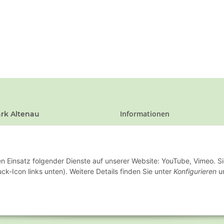
Informationen
rk Altenau
1 · D-38707 Altenau
Zahlung und Lieferung
 53 28 / 911 684
en Einsatz folgender Dienste auf unserer Website: YouTube, Vimeo. S
ck-Icon links unten). Weitere Details finden Sie unter
Konfigurieren
un