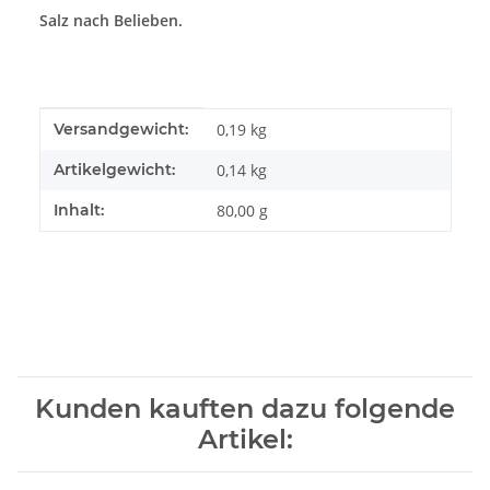
Salz nach Belieben.
Produkteigenschaft
Wert
Versandgewicht:
0,19 kg
Artikelgewicht:
0,14
kg
Inhalt:
80,00 g
Kunden kauften dazu folgende
Artikel: