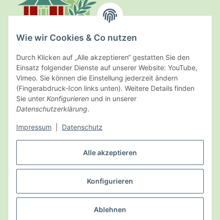
Wie wir Cookies & Co nutzen
Durch Klicken auf „Alle akzeptieren“ gestatten Sie den
Einsatz folgender Dienste auf unserer Website: YouTube,
Kräuterpark Altenau
Vimeo. Sie können die Einstellung jederzeit ändern
(Fingerabdruck-Icon links unten). Weitere Details finden
Schultal 11 · D-38707 Altenau
Sie unter
Konfigurieren
und in unserer
Datenschutzerklärung
.
Telefon 0 53 28 / 911 684
Informationen
Impressum
|
Datenschutz
Alle akzeptieren
Gesetzliche Informationen
Konfigurieren
Vertrag widerrufen
Ablehnen
* Alle Preise inkl. gesetzl. MwSt., zzgl.
Versand