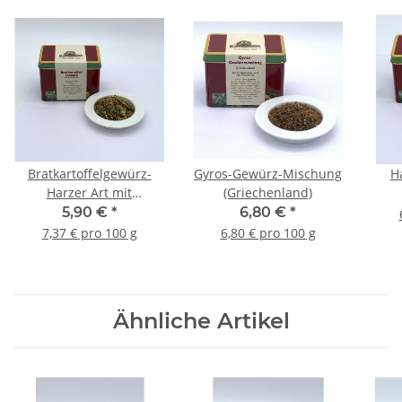
Bratkartoffelgewürz-
Gyros-Gewürz-Mischung
H
Harzer Art mit
(Griechenland)
Röstzwiebeln
5,90 €
*
6,80 €
*
7,37 € pro 100 g
6,80 € pro 100 g
Ähnliche Artikel