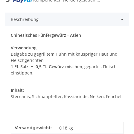
Beschreibung
Chinesisches Fünfergewürz - Asien
Verwendung
Beigabe zu gegrilltem Huhn mit knuspriger Haut und
Fleischgerichten
1 EL Salz + 0,5 TL Gewürz mischen
, gegartes Fleisch
einstippen.
Inhalt:
Sternanis, Sichuanpfeffer, Kassiarinde, Nelken, Fenchel
Produkteigenschaft
Wert
Versandgewicht:
0,18 kg