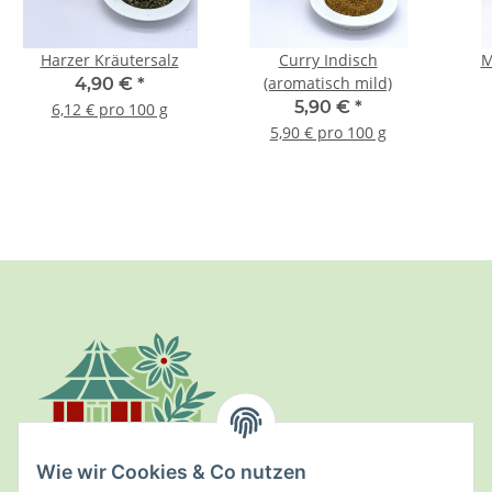
Harzer Kräutersalz
Curry Indisch
M
(aromatisch mild)
4,90 €
*
5,90 €
*
6,12 € pro 100 g
5,90 € pro 100 g
Wie wir Cookies & Co nutzen