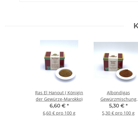
K
Ras El Hanout ( Königin
Albondigas
der Gewürze-Marokko)
Gewürzmischung
Spanien
6,60 €
*
5,30 €
*
6,60 € pro 100 g
5,30 € pro 100 g