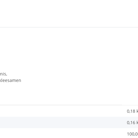
nis,
nkleesamen
0,18 
0,16
100,0