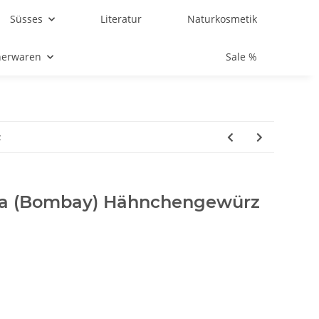
Süsses
Literatur
Naturkosmetik
herwaren
Sale %
z
a (Bombay) Hähnchengewürz