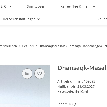
 & Öl
Spirituosen
Kaffee, Tee & mehr
s und Veranstaltungen
Räuc
mischungen
Geflügel
Dhansaqk-Masala (Bombay) Hähnchengewür
Dhansaqk-Masal
Artikelnummer:
109593
Haltbar bis:
28.03.2027
Kategorie:
Geflügel
Inhalt: 100g