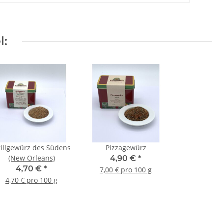
l:
illgewürz des Südens
Pizzagewürz
(New Orleans)
4,90 €
*
4,70 €
*
7,00 € pro 100 g
4,70 € pro 100 g