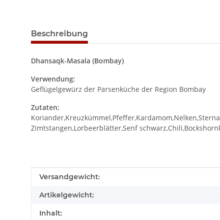
Beschreibung
Dhansaqk-Masala (Bombay)
Verwendung:
Geflügelgewürz der Parsenküche der Region Bombay
Zutaten:
Koriander,Kreuzkümmel,Pfeffer,Kardamom,Nelken,Sterna
Zimtstangen,Lorbeerblätter,Senf schwarz,Chili,Bockshor
Produkteigenschaft
Wert
Versandgewicht:
Artikelgewicht:
Inhalt: