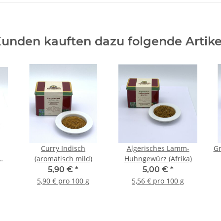
unden kauften dazu folgende Artike
Curry Indisch
Algerisches Lamm-
Gr
(aromatisch mild)
Huhngewürz (Afrika)
5,90 €
*
5,00 €
*
5,90 € pro 100 g
5,56 € pro 100 g