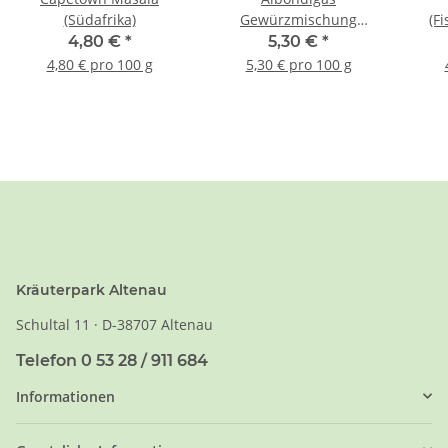
(Südafrika)
Gewürzmischung
(F
Spanien
4,80 €
*
5,30 €
*
4,80 € pro 100 g
5,30 € pro 100 g
Kräuterpark Altenau
Schultal 11 · D-38707 Altenau
Telefon 0 53 28 / 911 684
Informationen