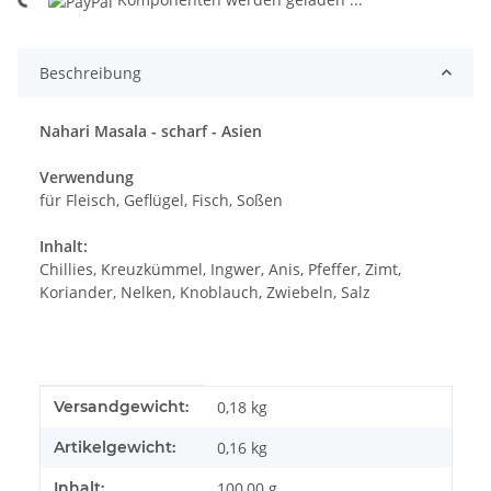
ing...
Beschreibung
Nahari Masala - scharf - Asien
Verwendung
für Fleisch, Geflügel, Fisch, Soßen
Inhalt:
Chillies, Kreuzkümmel, Ingwer, Anis, Pfeffer, Zimt,
Koriander, Nelken, Knoblauch, Zwiebeln, Salz
Produkteigenschaft
Wert
Versandgewicht:
0,18 kg
Artikelgewicht:
0,16
kg
Inhalt:
100,00 g