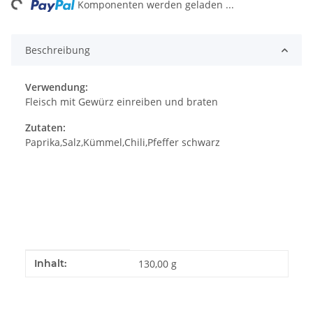
ng...
Komponenten werden geladen ...
Beschreibung
Verwendung:
Fleisch mit Gewürz einreiben und braten
Zutaten:
Paprika,Salz,Kümmel,Chili,Pfeffer schwarz
Produkteigenschaft
Wert
Inhalt:
130,00 g