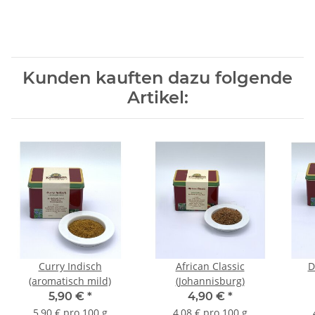
Kunden kauften dazu folgende
Artikel:
Curry Indisch
African Classic
D
(aromatisch mild)
(Johannisburg)
H
5,90 €
*
4,90 €
*
5,90 € pro 100 g
4,08 € pro 100 g