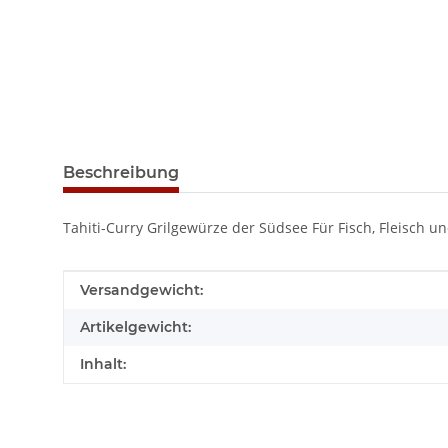
weitere Registerkarten anzeigen
Beschreibung
Tahiti-Curry Grilgewürze der Südsee Für Fisch, Fleisch un
Produkteigenschaft
Wert
Versandgewicht:
Artikelgewicht:
Inhalt: