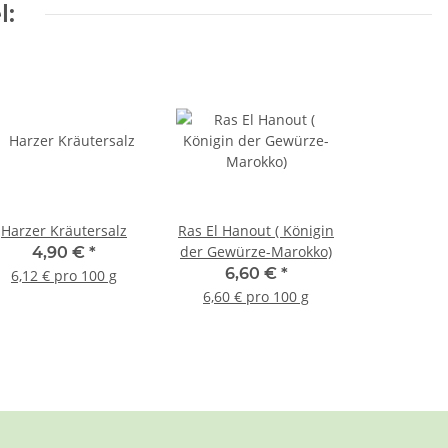
l:
Harzer Kräutersalz
Ras El Hanout ( Königin
der Gewürze-Marokko)
4,90 €
*
6,60 €
*
6,12 € pro 100 g
6,60 € pro 100 g