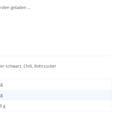
den geladen ...
er schwarz, Chili, Rohrzucker
kg
kg
0 g