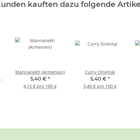
unden kauften dazu folgende Artike
Mannanekh (Armenien)
Curry Oriental
5,40 €
*
5,40 €
*
4,15 € pro 100 g
5,40 € pro 100 g