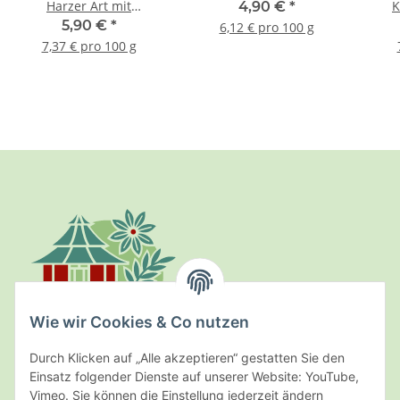
Harzer Art mit
K
4,90 €
*
Röstzwiebeln
5,90 €
*
6,12 € pro 100 g
7,37 € pro 100 g
Wie wir Cookies & Co nutzen
Durch Klicken auf „Alle akzeptieren“ gestatten Sie den
Einsatz folgender Dienste auf unserer Website: YouTube,
Kräuterpark Altenau
Vimeo. Sie können die Einstellung jederzeit ändern